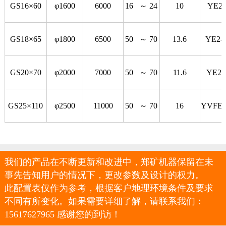
GS16×60
φ1600
6000
16 ～ 24
10
YE2-
GS18×65
φ1800
6500
50 ～ 70
13.6
YE2-2
GS20×70
φ2000
7000
50 ～ 70
11.6
YE2-
GS25×110
φ2500
11000
50 ～ 70
16
YVFE2
我们的产品在不断更新和改进中，郑矿机器保留在未
事先告知用户的情况下，更改参数及设计的权力。
此配置表仅作为参考，根据客户地理环境条件及要求
不同有所变化。如果需要详细了解，请联系我们：
15617627965 感谢您的到访！