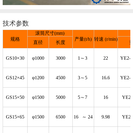
技术参数
滚筒尺寸(mm)
规格
产量(t/h)
转速 (r/min)
直径
长度
GS10×30
φ1000
3000
1～3
22
YE2-1
GS12×45
φ1200
4500
3～5
16.6
YE2-1
GS15×50
φ1500
5000
5～7
16
YE2-
GS15×65
φ1500
6500
16 ～ 24
9.98
YE2-