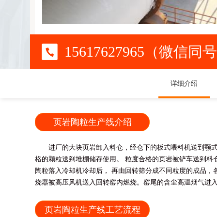
15617627965（微信同
详细介绍
页岩陶粒生产线介绍
进厂的大块页岩卸入料仓，经仓下的板式喂料机送到颚式
格的颗粒送到堆棚储存使用。 粒度合格的页岩被铲车送到料
陶粒落入冷却机冷却后， 再由回转筛分成不同粒度的成品，
烧器被高压风机送入回转窑内燃烧。窑尾的含尘高温烟气进
页岩陶粒生产线工艺流程