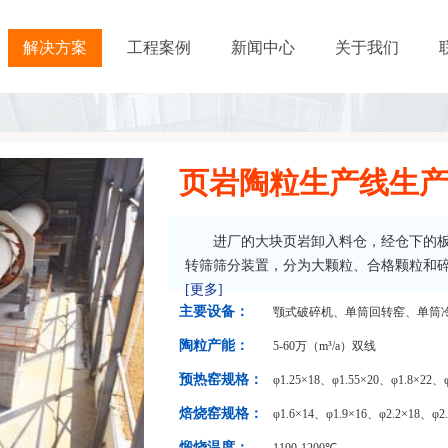
解决方案
工程案例
新闻中心
关于我们
页岩陶粒生产线生
进厂的大块页岩卸入料仓，经仓下的
转筛筛分装置，分为大颗粒、合格颗粒和碎颗
[更多]
主要设备：
颚式破碎机、单筒回转窑、单筒
陶粒产能：
5-60万（m³/a）双线
预热窑规格：
φ1.25×18、φ1.55×20、φ1.8×22、φ2
焙烧窑规格：
φ1.6×14、φ1.9×16、φ2.2×18、φ2
煅烧温度：